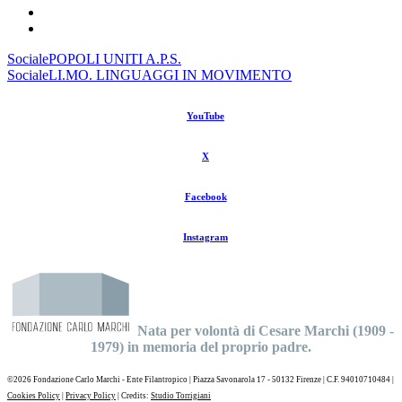
Sociale
POPOLI UNITI A.P.S.
Sociale
LI.MO. LINGUAGGI IN MOVIMENTO
YouTube
X
Facebook
Instagram
Nata per volontà di Cesare Marchi (1909 -
1979) in memoria del proprio padre.
©
2026 Fondazione Carlo Marchi - Ente Filantropico | Piazza Savonarola 17 - 50132 Firenze | C.F. 94010710484 |
Cookies Policy
|
Privacy Policy
| Credits:
Studio Torrigiani