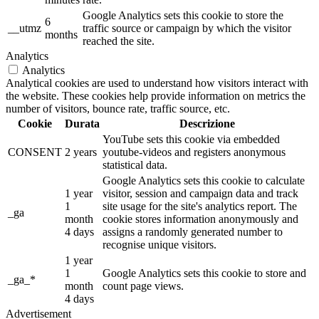
Google Analytics sets this cookie to store the
6
__utmz
traffic source or campaign by which the visitor
months
reached the site.
Analytics
Analytics
Analytical cookies are used to understand how visitors interact with
the website. These cookies help provide information on metrics the
number of visitors, bounce rate, traffic source, etc.
Cookie
Durata
Descrizione
YouTube sets this cookie via embedded
CONSENT
2 years
youtube-videos and registers anonymous
statistical data.
Google Analytics sets this cookie to calculate
1 year
visitor, session and campaign data and track
1
site usage for the site's analytics report. The
_ga
month
cookie stores information anonymously and
4 days
assigns a randomly generated number to
recognise unique visitors.
1 year
1
Google Analytics sets this cookie to store and
_ga_*
month
count page views.
4 days
Advertisement