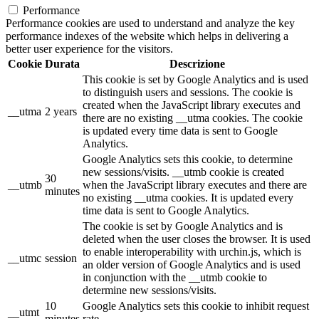
Performance
Performance cookies are used to understand and analyze the key
performance indexes of the website which helps in delivering a
better user experience for the visitors.
Cookie
Durata
Descrizione
This cookie is set by Google Analytics and is used
to distinguish users and sessions. The cookie is
created when the JavaScript library executes and
__utma
2 years
there are no existing __utma cookies. The cookie
is updated every time data is sent to Google
Analytics.
Google Analytics sets this cookie, to determine
new sessions/visits. __utmb cookie is created
30
__utmb
when the JavaScript library executes and there are
minutes
no existing __utma cookies. It is updated every
time data is sent to Google Analytics.
The cookie is set by Google Analytics and is
deleted when the user closes the browser. It is used
to enable interoperability with urchin.js, which is
__utmc
session
an older version of Google Analytics and is used
in conjunction with the __utmb cookie to
determine new sessions/visits.
10
Google Analytics sets this cookie to inhibit request
__utmt
minutes
rate.