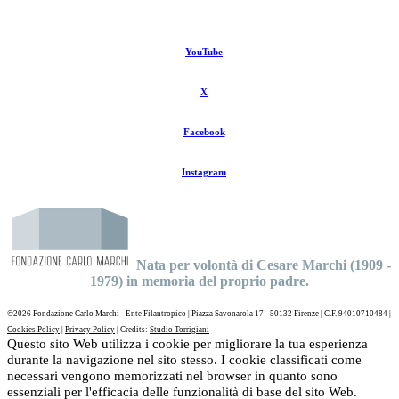
YouTube
X
Facebook
Instagram
Nata per volontà di Cesare Marchi (1909 -
1979) in memoria del proprio padre.
©
2026 Fondazione Carlo Marchi - Ente Filantropico | Piazza Savonarola 17 - 50132 Firenze | C.F. 94010710484 |
Cookies Policy
|
Privacy Policy
| Credits:
Studio Torrigiani
Questo sito Web utilizza i cookie per migliorare la tua esperienza
durante la navigazione nel sito stesso. I cookie classificati come
necessari vengono memorizzati nel browser in quanto sono
essenziali per l'efficacia delle funzionalità di base del sito Web.