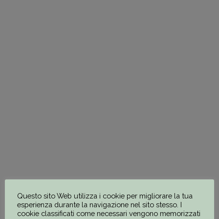
PRO.G.RE.S.S. APS ETS
ASSOCIAZIONE
BIBLIOTECA DI PACE APS
ETS
ARCA DI NOÈ SOCIETÀ
COOPERATIVA SOCIALE
Questo sito Web utilizza i cookie per migliorare la tua
esperienza durante la navigazione nel sito stesso. I
cookie classificati come necessari vengono memorizzati