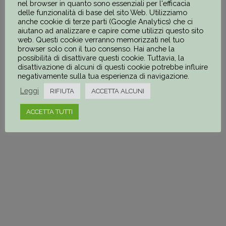
nel browser in quanto sono essenziali per l'efficacia
delle funzionalità di base del sito Web. Utilizziamo
anche cookie di terze parti (Google Analytics) che ci
aiutano ad analizzare e capire come utilizzi questo sito
ACISJF FIRENZE ODV
web. Questi cookie verranno memorizzati nel tuo
browser solo con il tuo consenso. Hai anche la
possibilità di disattivare questi cookie. Tuttavia, la
disattivazione di alcuni di questi cookie potrebbe influire
negativamente sulla tua esperienza di navigazione.
Leggi
RIFIUTA
ACCETTA ALCUNI
COMITATO PRIORITÀ
ALLA SCUOLA
ACCETTA TUTTI
SEMPLICEMENTE ODV
DO.ME.A.