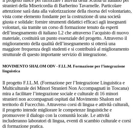
Il progetto nasce per rafforzare l’attività della Scuola di Italiano per
stranieri della Misericordia di Barberino Tavarnelle. Particolare
attenzione sarà data alla valorizzazione della risorsa del volontariato,
vista come elemento fondante per la costruzione di una società
giusta e solidale: fornire strumenti didattici efficaci agli insegnanti
volontari, sia tramite un corso di formazione tenuto da esperti
dell’insegnamento di italiano L2 che attraverso l’acquisto di nuovo
materiale, costituirà un punto essenziale del progetto. Attraverso il
miglioramento della qualità dell’insegnamento si otterrà una
maggiore frequenza degli studenti e si contribuirà al miglioramento
strutturale di questo importante servizio di integrazione.
MOVIMENTO SHALOM ODV - F.I.L.M. Formazione per l’integrazione
linguistica
Il progetto F.I.L.M. (Formazione per l’Integrazione Linguistica e
Multiculturale dei Minori Stranieri Non Accompagnati in Toscana)
mira a facilitare l’integrazione sociale e culturale di 16 minori
stranieri non accompagnati ospitati dal Movimento Shalom nel
territorio di Fucecchio. Attraverso corsi di lingua e attività culturali,
il progetto intende migliorare le competenze linguistiche e
promuovere il dialogo con la comunità locale. Le attività
includeranno laboratori di lingua, eventi di scambio culturale e corsi
di formazione pratica.