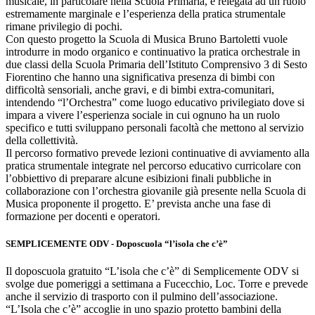
musicale, in particolare nella Scuola Primaria, è relegata ad un ruolo
estremamente marginale e l’esperienza della pratica strumentale
rimane privilegio di pochi.
Con questo progetto la Scuola di Musica Bruno Bartoletti vuole
introdurre in modo organico e continuativo la pratica orchestrale in
due classi della Scuola Primaria dell’Istituto Comprensivo 3 di Sesto
Fiorentino che hanno una significativa presenza di bimbi con
difficoltà sensoriali, anche gravi, e di bimbi extra-comunitari,
intendendo “l’Orchestra” come luogo educativo privilegiato dove si
impara a vivere l’esperienza sociale in cui ognuno ha un ruolo
specifico e tutti sviluppano personali facoltà che mettono al servizio
della collettività.
Il percorso formativo prevede lezioni continuative di avviamento alla
pratica strumentale integrate nel percorso educativo curricolare con
l’obbiettivo di preparare alcune esibizioni finali pubbliche in
collaborazione con l’orchestra giovanile già presente nella Scuola di
Musica proponente il progetto. E’ prevista anche una fase di
formazione per docenti e operatori.
SEMPLICEMENTE ODV - Doposcuola “l’isola che c’è”
Il doposcuola gratuito “L’isola che c’è” di Semplicemente ODV si
svolge due pomeriggi a settimana a Fucecchio, Loc. Torre e prevede
anche il servizio di trasporto con il pulmino dell’associazione.
“L’Isola che c’è” accoglie in uno spazio protetto bambini della