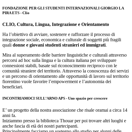
FONDAZIONE PER GLI STUDENTI INTERNAZIONALI GIORGIO LA
PIRA ETS - Clio
CLIO, Cultura, Lingua, Integrazione e Orientamento
Ha l’obiettivo di avviare, sostenere e rafforzare il processo di
integrazione sociale, economica e culturale di soggetti più fragili
quali
donne e giovani studenti stranieri ed immigrati
.
Mira al superamento delle barriere linguistiche e culturali attraverso
percorsi ad hoc sulla lingua e la cultura italiana per sviluppare
connessioni stabili, basate sul riconoscimento reciproco con le
comunità straniere del territorio. Attraverso la conoscenza dei servizi
e un percorso di orientamento alle opportunità di lavoro sul territorio
fiorentino vuole favorire l’empowerment e l’autonomia dei
beneficiari.
INCONTRIAMOCI SULL’ARNO APS - Uno spazio per crescere
E’ un progetto della nostra associazione che risale oramai a circa 14
anni fa.
Iniziammo presso la biblioteca Thouar per poi trovare altri luoghi e
anche fascia di età dei nostri partecipanti.
Principalmente facciamo un sostegno allo studio per alunni delle