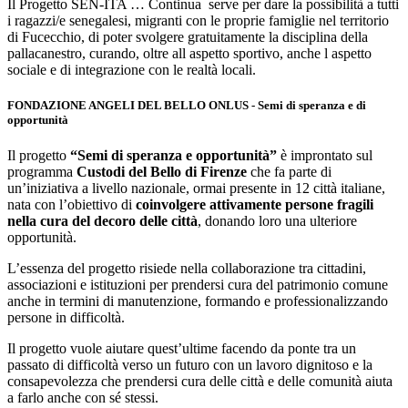
Il Progetto SEN-ITA … Continua serve per dare la possibilità a tutti
i ragazzi/e senegalesi, migranti con le proprie famiglie nel territorio
di Fucecchio, di poter svolgere gratuitamente la disciplina della
pallacanestro, curando, oltre all aspetto sportivo, anche l aspetto
sociale e di integrazione con le realtà locali.
FONDAZIONE ANGELI DEL BELLO ONLUS - Semi di speranza e di
opportunità
Il progetto
“Semi di speranza e opportunità”
è improntato sul
programma
Custodi del Bello di Firenze
che
fa parte di
un’iniziativa a livello nazionale, ormai presente in 12 città italiane,
nata con l’obiettivo di
coinvolgere attivamente persone fragili
nella cura del decoro delle città
, donando loro una ulteriore
opportunità.
L’essenza del progetto risiede nella collaborazione tra cittadini,
associazioni e istituzioni per prendersi cura del patrimonio comune
anche in termini di manutenzione, formando e professionalizzando
persone in difficoltà.
Il progetto vuole aiutare quest’ultime facendo da ponte tra un
passato di difficoltà verso un futuro con un lavoro dignitoso e la
consapevolezza che prendersi cura delle città e delle comunità aiuta
a farlo anche con sé stessi.