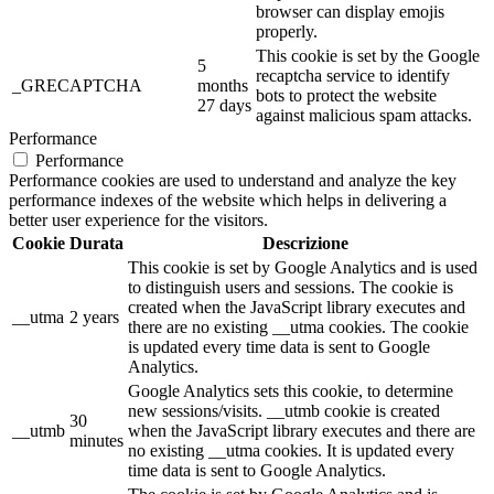
browser can display emojis
properly.
This cookie is set by the Google
5
recaptcha service to identify
_GRECAPTCHA
months
bots to protect the website
27 days
against malicious spam attacks.
Performance
Performance
Performance cookies are used to understand and analyze the key
performance indexes of the website which helps in delivering a
better user experience for the visitors.
Cookie
Durata
Descrizione
This cookie is set by Google Analytics and is used
to distinguish users and sessions. The cookie is
created when the JavaScript library executes and
__utma
2 years
there are no existing __utma cookies. The cookie
is updated every time data is sent to Google
Analytics.
Google Analytics sets this cookie, to determine
new sessions/visits. __utmb cookie is created
30
__utmb
when the JavaScript library executes and there are
minutes
no existing __utma cookies. It is updated every
time data is sent to Google Analytics.