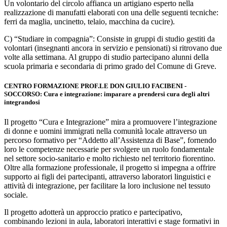
Un volontario del circolo affianca un artigiano esperto nella
realizzazione di manufatti elaborati con una delle seguenti tecniche:
ferri da maglia, uncinetto, telaio, macchina da cucire).
C) “Studiare in compagnia”: Consiste in gruppi di studio gestiti da
volontari (insegnanti ancora in servizio e pensionati) si ritrovano due
volte alla settimana. Al gruppo di studio partecipano alunni della
scuola primaria e secondaria di primo grado del Comune di Greve.
CENTRO FORMAZIONE PROF.LE DON GIULIO FACIBENI -
SOCCORSO: Cura e integrazione: imparare a prendersi cura degli altri
integrandosi
Il progetto “Cura e Integrazione” mira a promuovere l’integrazione
di donne e uomini immigrati nella comunità locale attraverso un
percorso formativo per “Addetto all’Assistenza di Base”, fornendo
loro le competenze necessarie per svolgere un ruolo fondamentale
nel settore socio-sanitario e molto richiesto nel territorio fiorentino.
Oltre alla formazione professionale, il progetto si impegna a offrire
supporto ai figli dei partecipanti, attraverso laboratori linguistici e
attività di integrazione, per facilitare la loro inclusione nel tessuto
sociale.
Il progetto adotterà un approccio pratico e partecipativo,
combinando lezioni in aula, laboratori interattivi e stage formativi in