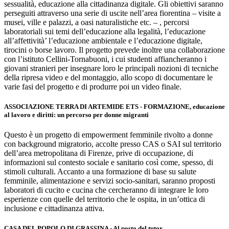
sessualità, educazione alla cittadinanza digitale. Gli obiettivi saranno
perseguiti attraverso una serie di uscite nell’area fiorentina – visite a
musei, ville e palazzi, a oasi naturalistiche etc. – , percorsi
laboratoriali sui temi dell’educazione alla legalità, l’educazione
all’affettività’ l’educazione ambientale e l’educazione digitale,
tirocini o borse lavoro. Il progetto prevede inoltre una collaborazione
con l’istituto Cellini-Tornabuoni, i cui studenti affiancheranno i
giovani stranieri per insegnare loro le principali nozioni di tecniche
della ripresa video e del montaggio, allo scopo di documentare le
varie fasi del progetto e di produrre poi un video finale.
ASSOCIAZIONE TERRA DI ARTEMIDE ETS - FORMAZIONE, educazione
al lavoro e diritti: un percorso per donne migranti
Questo è un progetto di empowerment femminile rivolto a donne
con background migratorio, accolte presso CAS o SAI sul territorio
dell’area metropolitana di Firenze, prive di occupazione, di
informazioni sul contesto sociale e sanitario così come, spesso, di
stimoli culturali. Accanto a una formazione di base su salute
femminile, alimentazione e servizi socio-sanitari, saranno proposti
laboratori di cucito e cucina che cercheranno di integrare le loro
esperienze con quelle del territorio che le ospita, in un’ottica di
inclusione e cittadinanza attiva.
CASA DEL POPOLO DI GRASSINA - Al posto del tutor