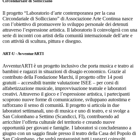
Circondariale di Sollicciano
Il progetto “Laboratorio d’arte contemporanea per la casa
Circondariale di Sollicciano” di Associazione Arte Continua nasce
con l’obiettivo di promuovere lo sviluppo personale dei detenuti
attraverso l’espressione artistica. Il laboratorio li coinvolgerà con una
serie di incontri con artisti della comunità internazionale dell’arte e
con attività di scultura, pittura e disegno.
ART-U - AvventurARTI
AvventurARTI è un progetto inclusivo che porta musica e teatro ai
bambini e ragazzi in situazioni di disagio economico. Grazie al
contributo della Fondazione Marchi, il progetto offre 14 posti
gratuiti – accessibili tramite valutazione ISEE – per corsi di
alfabetizzazione musicale, improvvisazione teatrale e laboratori
creativi. Attraverso il gioco e l’espressione artistica, i partecipanti
scoprono nuove forme di comunicazione, sviluppano autostima e
rafforzano il senso di comunità. Il progetto si articola in due
laboratori settimanali, uno di musica e uno di teatro, e si svolge a
San Colombano a Settimo (Scandicci, FI), contribuendo ad
arricchire l’offerta culturale del territorio e creando nuove
opportunità per giovani e famiglie. I laboratori si concluderanno a
giugno con un saggio finale presso il teatro della Casa del Popolo di
San Colombano, che vedrà protagonisti tutti i ragazzi coinvolti