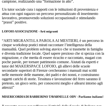
campione, realizzando una “formazione in atto”.
Un tutor sociale cura i rapporti con le istituzioni di provenienza e
attua con ogni ragazzo un percorso personalizzato di inserimento
lavorativo, promuovendo soluzioni occupazionali e stimolando
“prassi” positive.
LOFOIO ASSOCIAZIONE - Arti migranti
“ARTI MIGRANTI:LA PAROLA AI MESTIERI, è un percorso in
cinque workshop pratici mirati raccontare l’intelligenza della
manualità. Quel problem solving atavico che si trasmette in famiglia
e diventa tradizione locale. Quel sapere prezioso che si spezza con la
migrazione, e che merita di essere ricucito e raccontato, magari con
poche parole, per tornare patrimonio comune. Aiutati da esperti e
tutor del MAKERSPACE LOFOIO, gli allievi delle scuole
secondarie superiori di Firenze cercheranno i manuali mai scritti
nelle memorie delle mamme, dei padri e dei nonni, e costruiranno
oggetti carichi di storie. Tessitura e lavorazione del ferro saranno il
pretesto, un gioco serio, per conoscersi meglio e allearsi intorno agli
attrezzi”
MISERICORDIA DI BARBERINO TAVARNELLE ODV - Parliamo italiano!