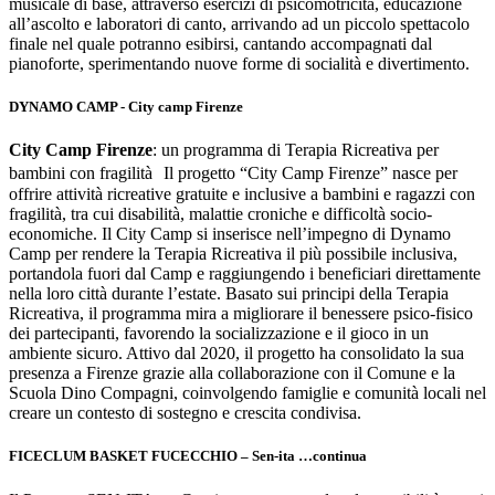
musicale di base, attraverso esercizi di psicomotricità, educazione
all’ascolto e laboratori di canto, arrivando ad un piccolo spettacolo
finale nel quale potranno esibirsi, cantando accompagnati dal
pianoforte, sperimentando nuove forme di socialità e divertimento.
DYNAMO CAMP - City camp Firenze
City Camp Firenze
: un programma di Terapia Ricreativa per
bambini con fragilità Il progetto “City Camp Firenze” nasce per
offrire attività ricreative gratuite e inclusive a bambini e ragazzi con
fragilità, tra cui disabilità, malattie croniche e difficoltà socio-
economiche. Il City Camp si inserisce nell’impegno di Dynamo
Camp per rendere la Terapia Ricreativa il più possibile inclusiva,
portandola fuori dal Camp e raggiungendo i beneficiari direttamente
nella loro città durante l’estate. Basato sui principi della Terapia
Ricreativa, il programma mira a migliorare il benessere psico-fisico
dei partecipanti, favorendo la socializzazione e il gioco in un
ambiente sicuro. Attivo dal 2020, il progetto ha consolidato la sua
presenza a Firenze grazie alla collaborazione con il Comune e la
Scuola Dino Compagni, coinvolgendo famiglie e comunità locali nel
creare un contesto di sostegno e crescita condivisa.
FICECLUM BASKET FUCECCHIO – Sen-ita …continua