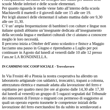
scuole Medie inferiori e delle scuole elementari.
Per quanto riguarda le medie viene fatto all’interno della scuola
Machiavelli il martedì e il giovedì dalle ore 15 alle ore 19.
Per le/gli alunne/i delle elementari il sabato mattina dalle ore 9,30
alle ore 11,30.
C’è un’ ampia frequentazione di bambine/i con culture e lingue non
italiane quindi abbiamo un’insegnante dedicata all’insegnamento
della seconda lingua e mediatori culturali che ci aiutano a conoscere
meglio le loro necessità.
Il percorso inizia a Ottobre dell’anno scolastico e finisce a Maggio
facciamo una pauso in Giugno e riprendiamo a Luglio per poi
continuare in Agosto dal lunedì al venerdì dalle 10 alle 12 presso
l’ass.ne LA RONDINELLA.
IN CAMMINO SOC COOP SOCIALE - Trovolavoro
In Via Frosini 40 a Pistoia la nostra cooperativa ha allestito un
laboratorio artigianale con saldatrici, troncatrici, trapani a colonna,
attrezzatura elettrica e manuale adatta alla lavorazione del ferro e
ospitiamo per quattro mesi (tre ore al giorno dalle 14,30 alle 17,30
dal lunedì al venerdi) un gruppo di 5 ragazzi segnalati dal Tribunale
dei minorenni di Firenze o migranti con permesso di soggiorno ai
quali un operaio esperto trasmette le competenze iniziali della
lavorazione del ferro esercitandosi fin da subito in semilavorati a