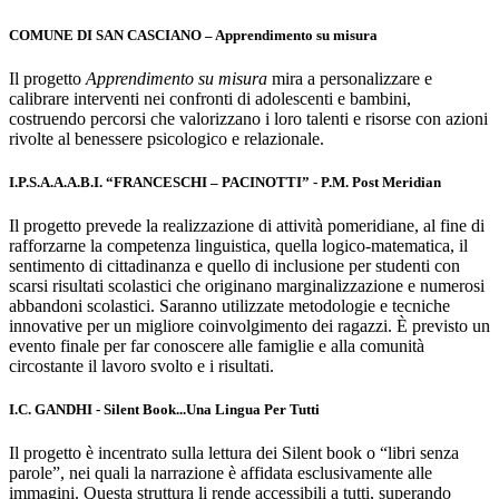
COMUNE DI SAN CASCIANO – Apprendimento su misura
Il progetto
Apprendimento su misura
mira a personalizzare e
calibrare interventi nei confronti di adolescenti e bambini,
costruendo percorsi che valorizzano i loro talenti e risorse con azioni
rivolte al benessere psicologico e relazionale.
I.P.S.A.A.A.B.I. “FRANCESCHI – PACINOTTI” - P.M. Post Meridian
Il progetto prevede la realizzazione di attività pomeridiane, al fine di
rafforzarne la competenza linguistica, quella logico-matematica, il
sentimento di cittadinanza e quello di inclusione per studenti con
scarsi risultati scolastici che originano marginalizzazione e numerosi
abbandoni scolastici. Saranno utilizzate metodologie e tecniche
innovative per un migliore coinvolgimento dei ragazzi. È previsto un
evento finale per far conoscere alle famiglie e alla comunità
circostante il lavoro svolto e i risultati.
I.C. GANDHI - Silent Book...Una Lingua Per Tutti
Il progetto è incentrato sulla lettura dei Silent book o “libri senza
parole”, nei quali la narrazione è affidata esclusivamente alle
immagini. Questa struttura li rende accessibili a tutti, superando