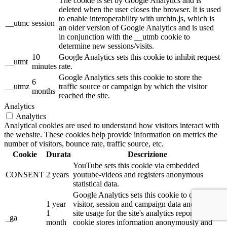
The cookie is set by Google Analytics and is
deleted when the user closes the browser. It is used
to enable interoperability with urchin.js, which is
__utmc
session
an older version of Google Analytics and is used
in conjunction with the __utmb cookie to
determine new sessions/visits.
10
Google Analytics sets this cookie to inhibit request
__utmt
minutes
rate.
Google Analytics sets this cookie to store the
6
__utmz
traffic source or campaign by which the visitor
months
reached the site.
Analytics
Analytics
Analytical cookies are used to understand how visitors interact with
the website. These cookies help provide information on metrics the
number of visitors, bounce rate, traffic source, etc.
Cookie
Durata
Descrizione
YouTube sets this cookie via embedded
CONSENT
2 years
youtube-videos and registers anonymous
statistical data.
Google Analytics sets this cookie to calculate
1 year
visitor, session and campaign data and track
1
site usage for the site's analytics report. The
_ga
month
cookie stores information anonymously and