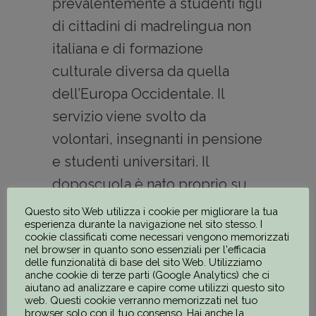
prevalentemente a studenti figli
di cittadini di madrelingua non
italiana e di formazione
culturale diversa da quella
dell’Europa Occidentale. Il
servizio viene svolto da
volontari, insegnanti in pensione
e studenti universitari. Il
doposcuola è nato proprio su
richiesta diretta delle numerose
Questo sito Web utilizza i cookie per migliorare la tua
esperienza durante la navigazione nel sito stesso. I
famiglie residenti a Fucecchio ,
cookie classificati come necessari vengono memorizzati
nel browser in quanto sono essenziali per l'efficacia
soci della nostra Associazione “
delle funzionalità di base del sito Web. Utilizziamo
Popoli Uniti”, che incontrano
anche cookie di terze parti (Google Analytics) che ci
aiutano ad analizzare e capire come utilizzi questo sito
serie difficoltà a seguire nei
web. Questi cookie verranno memorizzati nel tuo
browser solo con il tuo consenso. Hai anche la