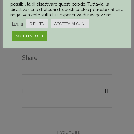
compiti i propri figli. Oltre
possibilità di disattivare questi cookie. Tuttavia, la
disattivazione di alcuni di questi cookie potrebbe influire
all’aiuto compiti vi si svolgono
negativamente sulla tua esperienza di navigazione.
corsi intensivi d’italiano come L2
Leggi
RIFIUTA
ACCETTA ALCUNI
per i nuovi arrivati in Italia.
ACCETTA TUTTI
Progetto finanziato nel
2022
Share
YOUTUBE