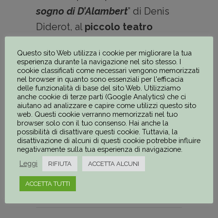
sogno di D’Alambert
” di Denis
Diderot, al
piccolo teatro
Artimbanco di Cecina
(2006) e
Questo sito Web utilizza i cookie per migliorare la tua
piece teatrale “
esperienza durante la navigazione nel sito stesso. I
cookie classificati come necessari vengono memorizzati
2006 – 2007
nel browser in quanto sono essenziali per l'efficacia
delle funzionalità di base del sito Web. Utilizziamo
anche cookie di terze parti (Google Analytics) che ci
aiutano ad analizzare e capire come utilizzi questo sito
web. Questi cookie verranno memorizzati nel tuo
browser solo con il tuo consenso. Hai anche la
Share
possibilità di disattivare questi cookie. Tuttavia, la
disattivazione di alcuni di questi cookie potrebbe influire
negativamente sulla tua esperienza di navigazione.
Leggi
RIFIUTA
ACCETTA ALCUNI
ACCETTA TUTTI