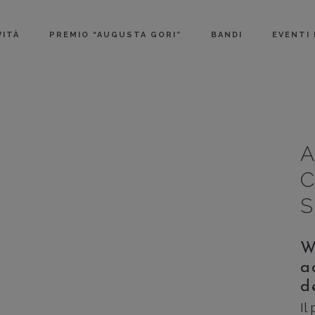
VITÀ
PREMIO “AUGUSTA GORI”
BANDI
EVENTI
A
C
S
W
a
d
Il