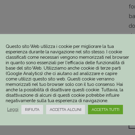
fo
ba
do
ri
lo
Questo sito Web utilizza i cookie per migliorare la tua
esperienza durante la navigazione nel sito stesso. I cookie
mo
classificati come necessari vengono memorizzati nel browser
in quanto sono essenziali per l'efficacia delle funzionalità di
pe
base del sito Web. Utilizziamo anche cookie di terze parti
(Google Analytics) che ci aiutano ad analizzare e capire
it
come utilizzi questo sito web. Questi cookie verranno
mi
memorizzati nel tuo browser solo con il tuo consenso. Hai
anche la possibilità di disattivare questi cookie. Tuttavia, la
disattivazione di alcuni di questi cookie potrebbe influire
Pr
negativamente sulla tua esperienza di navigazione.
Leggi
RIFIUTA
ACCETTA ALCUNI
ACCETTA TUTTI