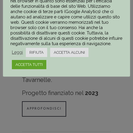
nel browser in quanto sono essenziali per l'efficacia
occasione della celebrazione
delle funzionalità di base del sito Web. Utilizziamo
anche cookie di terze parti (Google Analytics) che ci
ufficiale dell’80° anniversario
aiutano ad analizzare e capire come utilizzi questo sito
dell’Eccidio del Montemaggio;
web. Questi cookie verranno memorizzati nel tuo
browser solo con il tuo consenso. Hai anche la
Concerto delle bande musicali
possibilità di disattivare questi cookie. Tuttavia, la
disattivazione di alcuni di questi cookie potrebbe influire
di Marcialla (Barberino
negativamente sulla tua esperienza di navigazione.
Tavarnelle) e Poggibonsi
Leggi
RIFIUTA
ACCETTA ALCUNI
nell’occasione della liberazione
ACCETTA TUTTI
del territorio di Barberino
Tavarnelle.
Progetto finanziato nel
2023
APPROFONDISCI