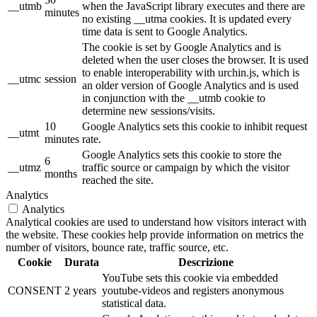
__utmb
when the JavaScript library executes and there are
minutes
no existing __utma cookies. It is updated every
time data is sent to Google Analytics.
The cookie is set by Google Analytics and is
deleted when the user closes the browser. It is used
to enable interoperability with urchin.js, which is
__utmc
session
an older version of Google Analytics and is used
in conjunction with the __utmb cookie to
determine new sessions/visits.
10
Google Analytics sets this cookie to inhibit request
__utmt
minutes
rate.
Google Analytics sets this cookie to store the
6
__utmz
traffic source or campaign by which the visitor
months
reached the site.
Analytics
Analytics
Analytical cookies are used to understand how visitors interact with
the website. These cookies help provide information on metrics the
number of visitors, bounce rate, traffic source, etc.
Cookie
Durata
Descrizione
YouTube sets this cookie via embedded
CONSENT
2 years
youtube-videos and registers anonymous
statistical data.