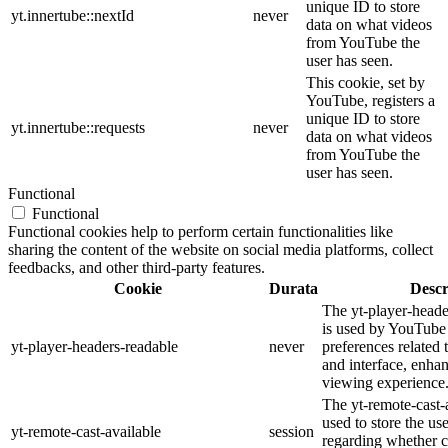
unique ID to store
yt.innertube::nextId
never
data on what videos
from YouTube the
user has seen.
This cookie, set by
YouTube, registers a
unique ID to store
yt.innertube::requests
never
data on what videos
from YouTube the
user has seen.
Functional
Functional
Functional cookies help to perform certain functionalities like
sharing the content of the website on social media platforms, collect
feedbacks, and other third-party features.
Cookie
Durata
Descr
The yt-player-heade
is used by YouTube 
yt-player-headers-readable
never
preferences related
and interface, enhan
viewing experience
The yt-remote-cast-a
used to store the us
yt-remote-cast-available
session
regarding whether ca