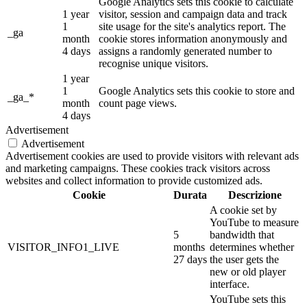
Google Analytics sets this cookie to calculate
1 year
visitor, session and campaign data and track
1
site usage for the site's analytics report. The
_ga
month
cookie stores information anonymously and
4 days
assigns a randomly generated number to
recognise unique visitors.
1 year
1
Google Analytics sets this cookie to store and
_ga_*
month
count page views.
4 days
Advertisement
Advertisement
Advertisement cookies are used to provide visitors with relevant ads
and marketing campaigns. These cookies track visitors across
websites and collect information to provide customized ads.
Cookie
Durata
Descrizione
A cookie set by
YouTube to measure
5
bandwidth that
VISITOR_INFO1_LIVE
months
determines whether
27 days
the user gets the
new or old player
interface.
YouTube sets this