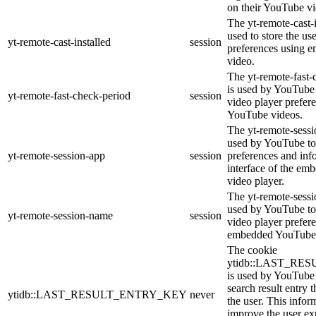
on their YouTube vi
The yt-remote-cast-i
used to store the us
yt-remote-cast-installed
session
preferences using
video.
The yt-remote-fast-
is used by YouTube t
yt-remote-fast-check-period
session
video player prefer
YouTube videos.
The yt-remote-sessi
used by YouTube to 
yt-remote-session-app
session
preferences and inf
interface of the e
video player.
The yt-remote-sessi
used by YouTube to 
yt-remote-session-name
session
video player prefer
embedded YouTube 
The cookie
ytidb::LAST_R
is used by YouTube t
search result entry 
ytidb::LAST_RESULT_ENTRY_KEY
never
the user. This infor
improve the user ex