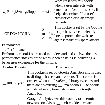
WordPress sets this cookie
when a user interacts with
emojis on a WordPress site. It
wpEmojiSettingsSupports
session
helps determine if the user's
browser can display emojis
properly.
This cookie is set by the Google
5
recaptcha service to identify
_GRECAPTCHA
months
bots to protect the website
27 days
against malicious spam attacks.
Performance
Performance
Performance cookies are used to understand and analyze the key
performance indexes of the website which helps in delivering a
better user experience for the visitors.
Cookie
Durata
Descrizione
This cookie is set by Google Analytics and is used
to distinguish users and sessions. The cookie is
created when the JavaScript library executes and
__utma
2 years
there are no existing __utma cookies. The cookie
is updated every time data is sent to Google
Analytics.
Google Analytics sets this cookie, to determine
new sessions/visits. __utmb cookie is created
30