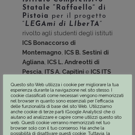
Statale “Raffaello” di
Pistoia
per il progetto
“
LEGAmi di LIberTA
“
rivolto agli studenti degli istituti
ICS Bonaccorso di
Montemagno
,
ICS B. Sestini di
Agliana
,
ICS L. Andreotti di
Pescia
,
ITS A. Capitini
e
ICS ITS
Ominicompr. S. Marcello P.se
,
Questo sito Web utilizza i cookie per migliorare la tua
esperienza durante la navigazione nel sito stesso. I
con l’obiettivo di educare i
cookie classificati come necessari vengono memorizzati
giovani alla legalità e al rigetto
nel browser in quanto sono essenziali per l'efficacia
delle funzionalità di base del sito Web. Utilizziamo
della cultura mafiosa con
anche cookie di terze parti (Google Analytics) che ci
aiutano ad analizzare e capire come utilizzi questo sito
manifestazione finale “
Festival
web. Questi cookie verranno memorizzati nel tuo
browser solo con il tuo consenso. Hai anche la
della legalità presso i giardini di
possibilità di disattivare questi cookie. Tuttavia, la