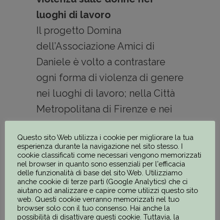
luoghi di lavoro
Il progetto Domina
dell’Associazione Amici di
Daniele è volto a contrastare
ogni forma di violenza di genere
nei luoghi di lavoro; nella Città
Metropolitana di Firenze e nei
comuni di Prato e Pistoia,
Questo sito Web utilizza i cookie per migliorare la tua
attraverso percorsi sociosanitari
esperienza durante la navigazione nel sito stesso. I
di consulenza legale e formativi
cookie classificati come necessari vengono memorizzati
nel browser in quanto sono essenziali per l'efficacia
per tutte le donne che sentono
delle funzionalità di base del sito Web. Utilizziamo
anche cookie di terze parti (Google Analytics) che ci
lesa la loro dignità di lavoratrici.
aiutano ad analizzare e capire come utilizzi questo sito
web. Questi cookie verranno memorizzati nel tuo
Progetto finanziato nel
2019
browser solo con il tuo consenso. Hai anche la
possibilità di disattivare questi cookie. Tuttavia, la