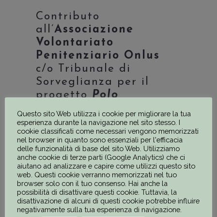
Contributo
all’
Associazione
Volontariato
Penitenziario Onlus
c/o Tribunale di
Sorveglianza per il
progetto
Polo
Universitario
Questo sito Web utilizza i cookie per migliorare la tua
Penitenziario
per
esperienza durante la navigazione nel sito stesso. I
cookie classificati come necessari vengono memorizzati
permettere ai detenuti
nel browser in quanto sono essenziali per l'efficacia
di
Sollicciano
di potersi
delle funzionalità di base del sito Web. Utilizziamo
anche cookie di terze parti (Google Analytics) che ci
laureare in carcere.
aiutano ad analizzare e capire come utilizzi questo sito
web. Questi cookie verranno memorizzati nel tuo
2012
browser solo con il tuo consenso. Hai anche la
possibilità di disattivare questi cookie. Tuttavia, la
disattivazione di alcuni di questi cookie potrebbe influire
negativamente sulla tua esperienza di navigazione.
APPROFONDIMENTO